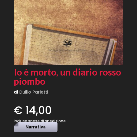
Io è morto, un diario rosso
piombo
di
Duilio Parietti
€ 14,00
Incluse spese di spedizione
Narrativa