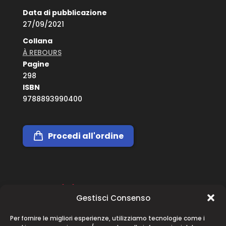
Data di pubblicazione
27/09/2021
Collana
À REBOURS
Pagine
298
ISBN
9788893990400
Procedi all'ordine
Descrizione
Gestisci Consenso
Danilo Chiesa riapre gli occhi e sa perfettamente
Per fornire le migliori esperienze, utilizziamo tecnologie come i
di essere morto. Quello che non sa è dove si