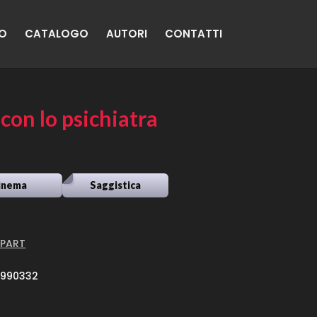
MO
CATALOGO
AUTORI
CONTATTI
con lo psichiatra
inema
Saggistica
 PART
3990332