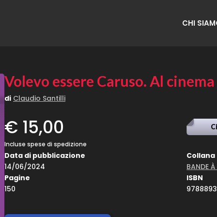
CHI SIA
Volevo essere Caruso. Al cinema 
di
Claudio Santilli
€ 15,00
C
Incluse spese di spedizione
Data di pubblicazione
Collana
14/06/2024
BANDE À
Pagine
ISBN
150
978889