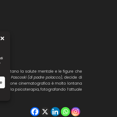
di
o
 trattano la salute mentale e le figure che
aruso Pascoski (di padre polacco)
, decide di
ze
sentazione cinematogra­fica è molto lontana
a e della psicoterapia, fotografando l’attuale