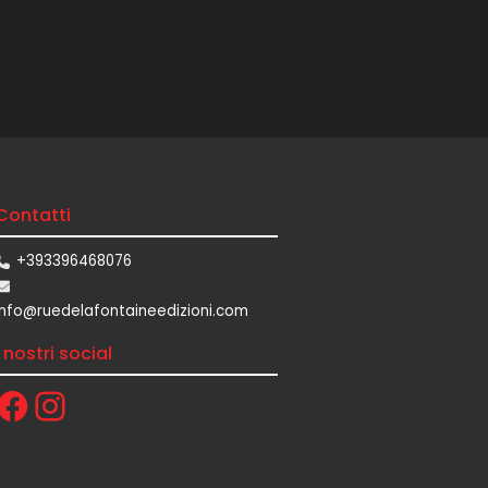
Contatti
+393396468076
info@ruedelafontaineedizioni.com
I nostri social
Facebook
Instagram