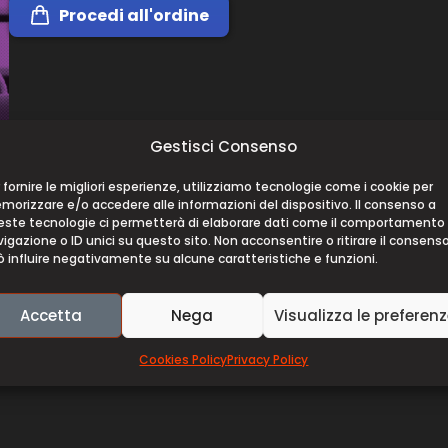
Procedi all'ordine
Gestisci Consenso
 fornire le migliori esperienze, utilizziamo tecnologie come i cookie per
orizzare e/o accedere alle informazioni del dispositivo. Il consenso a
este tecnologie ci permetterà di elaborare dati come il comportamento 
igazione o ID unici su questo sito. Non acconsentire o ritirare il consens
 influire negativamente su alcune caratteristiche e funzioni.
a? Come sono raccontate sul grande schermo le discipline che
 cura? Negli anni Ottanta un bambino, influenzato dal ­film
C
Accetta
Nega
Visualizza le preferen
ndo realizza il suo sogno, però, si rende conto che la rappre
 fi­lm,
Volevo essere Caruso
ripercorre la storia della psichiatri
Cookies Policy
Privacy Policy
 malattia mentale.