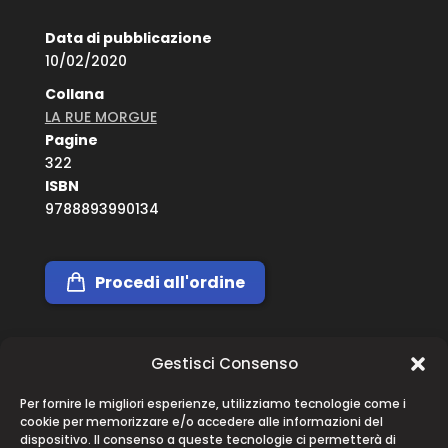
Data di pubblicazione
10/02/2020
Collana
LA RUE MORGUE
Pagine
322
ISBN
9788893990134
Procedi all'ordine
Gestisci Consenso
Descrizione
Per fornire le migliori esperienze, utilizziamo tecnologie come i
cookie per memorizzare e/o accedere alle informazioni del
Chi è Antonio Scalonesi? Un affermato mediatore
dispositivo. Il consenso a queste tecnologie ci permetterà di
immobiliare, riservato e preciso, e uno sportivo