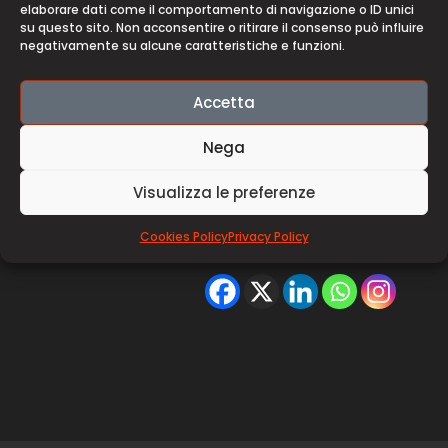
elaborare dati come il comportamento di navigazione o ID unici
con alle spalle una discreta carriera di ciclista
su questo sito. Non acconsentire o ritirare il consenso può influire
d’Élite, oppure un assassino dotato di
negativamente su alcune caratteristiche e funzioni.
un’intelligenza decisamente al di sopra della
media, un killer spietato e calcolatore? Sarà lui
Accetta
stesso a raccontarcelo attraverso le pagine di
questo memoriale. Sarà lui stesso a rivelarci
Nega
come la curiosità e la sete di vendetta possono
condurre un uomo apparentemente pacifico al
Visualizza le preferenze
di là di ogni confine morale, senza provare alcun
pentimento per i crimini compiuti.
Cookies Policy
Privacy Policy